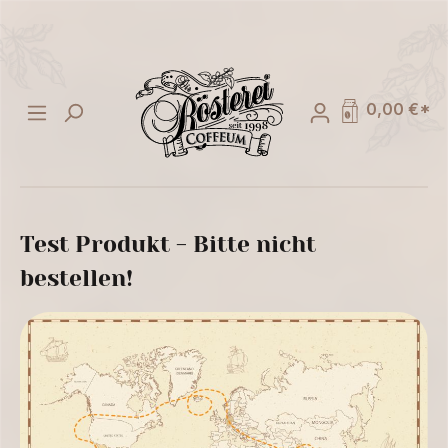
alt springen
0,00 €*
Test Produkt - Bitte nicht
bestellen!