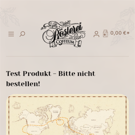
alt springen
0,00 €*
Test Produkt - Bitte nicht
bestellen!