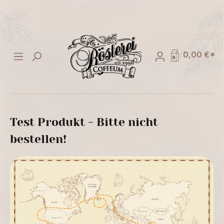
alt springen
0,00 €*
Test Produkt - Bitte nicht
bestellen!