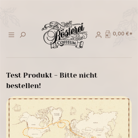
alt springen
0,00 €*
Test Produkt - Bitte nicht
bestellen!