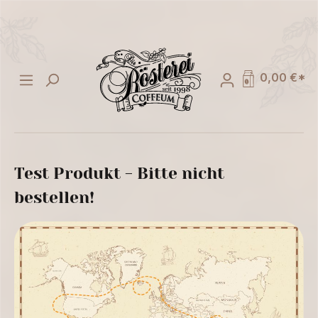
alt springen
0,00 €*
Test Produkt - Bitte nicht
bestellen!