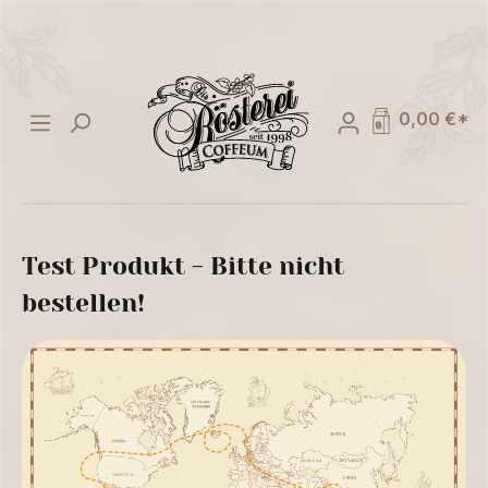
alt springen
0,00 €*
Test Produkt - Bitte nicht
bestellen!