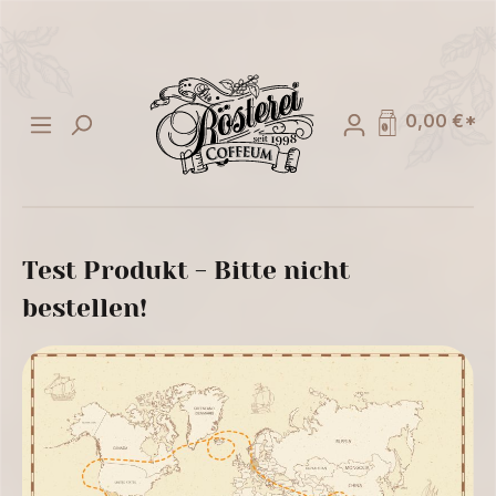
alt springen
0,00 €*
Test Produkt - Bitte nicht
bestellen!