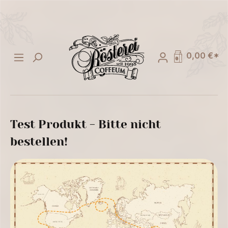
alt springen
0,00 €*
Test Produkt - Bitte nicht
bestellen!