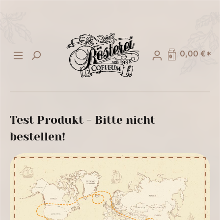
alt springen
0,00 €*
Test Produkt - Bitte nicht
bestellen!