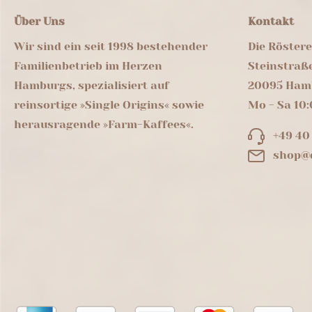
Über Uns
Kontakt
Wir sind ein seit 1998 bestehender
Die Röster
Familienbetrieb im Herzen
Steinstraß
Hamburgs, spezialisiert auf
20095 Ham
reinsortige »Single Origins« sowie
Mo - Sa 10:
herausragende »Farm-Kaffees«.
+49 40
shop@d