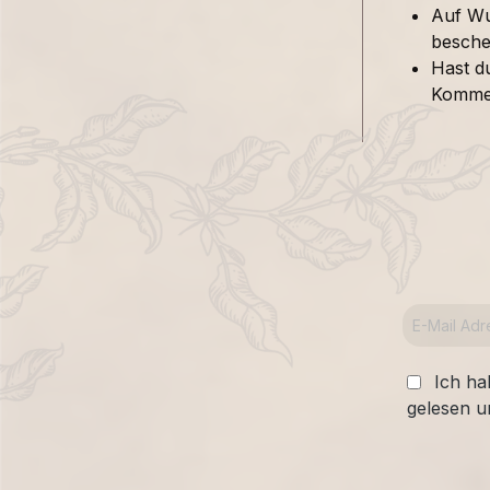
Auf Wu
besche
Hast d
Kommen
Ich ha
gelesen u