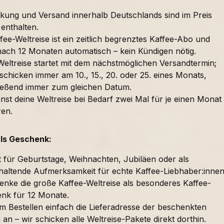
kung und Versand innerhalb Deutschlands sind im Preis
 enthalten.
fee-Weltreise ist ein zeitlich begrenztes Kaffee-Abo und
nach 12 Monaten automatisch – kein Kündigen nötig.
Weltreise startet mit dem nächstmöglichen Versandtermin;
schicken immer am 10., 15., 20. oder 25. eines Monats,
ießend immer zum gleichen Datum.
nst deine Weltreise bei Bedarf zwei Mal für je einen Monat
ren.
als Geschenk:
t für Geburtstage, Weihnachten, Jubiläen oder als
haltende Aufmerksamkeit für echte Kaffee-Liebhaber:innen
enke die große Kaffee-Weltreise als besonderes Kaffee-
nk für 12 Monate.
im Bestellen einfach die Lieferadresse der beschenkten
an – wir schicken alle Weltreise-Pakete direkt dorthin.