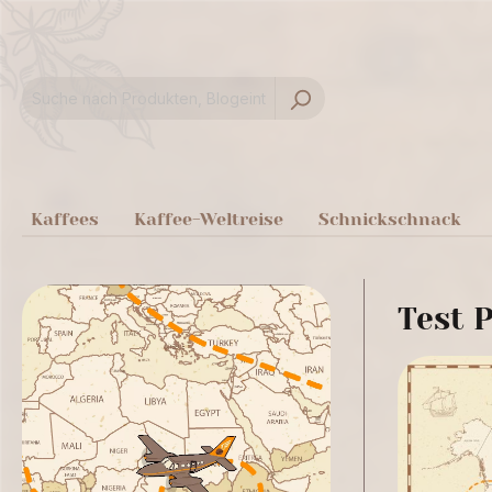
springen
Zur Hauptnavigation springen
Kaffees
Kaffee-Weltreise
Schnickschnack
Test P