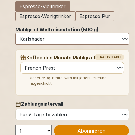
Espresso-Vieltrinker
Espresso-Wenigtrinker
Espresso Pur
Mahlgrad Weltreisestation (500 g)
Kaffee des Monats Mahlgrad (250 g)
GRATIS DABEI
auswählen
Dieser 250g-Beutel wird mit jeder Lieferung
mitgeschickt.
Zahlungsintervall
auswählen
Abonnieren