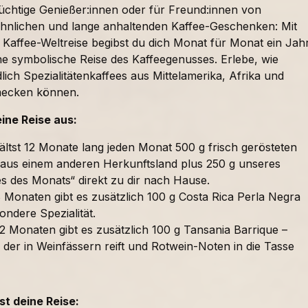
süchtige Genießer:innen oder für Freund:innen von
nlichen und lange anhaltenden Kaffee-Geschenken: Mit
 Kaffee-Weltreise begibst du dich Monat für Monat ein Jah
ne symbolische Reise des Kaffeegenusses. Erlebe, wie
lich Spezialitätenkaffees aus Mittelamerika, Afrika und
mecken können.
eine Reise aus:
ältst 12 Monate lang jeden Monat 500 g frisch gerösteten
 aus einem anderen Herkunftsland plus 250 g unseres
es des Monats“ direkt zu dir nach Hause.
 Monaten gibt es zusätzlich 100 g Costa Rica Perla Negra
ondere Spezialität.
2 Monaten gibt es zusätzlich 100 g Tansania Barrique –
 der in Weinfässern reift und Rotwein-Noten in die Tasse
t deine Reise: