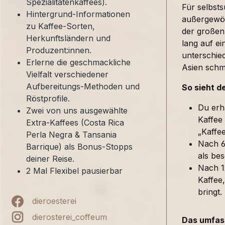
Spezialitätenkaffees).
Für selbst
Hintergrund-Informationen
außergewöh
zu Kaffee-Sorten,
der großen
Herkunftsländern und
lang auf ei
Produzent:innen.
unterschied
Erlerne die geschmackliche
Asien sch
Vielfalt verschiedener
Aufbereitungs-Methoden und
So sieht d
Röstprofile.
Du erh
Zwei von uns ausgewählte
Kaffee
Extra-Kaffees (Costa Rica
„Kaffe
Perla Negra & Tansania
Nach 6
Barrique) als Bonus-Stopps
als bes
deiner Reise.
Nach 1
2 Mal Flexibel pausierbar
Kaffee,
bringt.
dieroesterei
dierosterei_coffeum
Das umfass