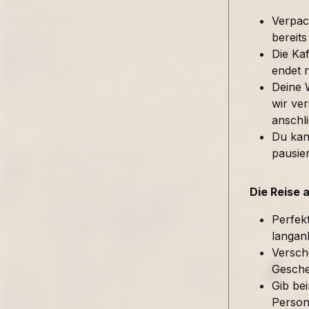
Verpac
bereits
Die Kaf
endet 
Deine 
wir ver
anschl
Du kan
pausie
Die Reise 
Perfek
langan
Versch
Gesche
Gib be
Person 