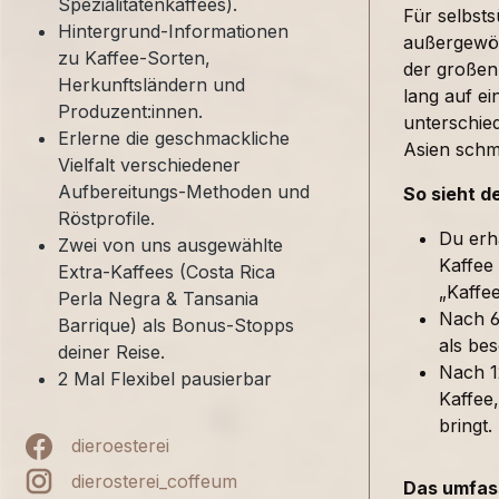
Spezialitätenkaffees).
Für selbst
Hintergrund-Informationen
außergewöh
zu Kaffee-Sorten,
der großen
Herkunftsländern und
lang auf ei
Produzent:innen.
unterschied
Erlerne die geschmackliche
Asien sch
Vielfalt verschiedener
Aufbereitungs-Methoden und
So sieht d
Röstprofile.
Du erh
Zwei von uns ausgewählte
Kaffee
Extra-Kaffees (Costa Rica
„Kaffe
Perla Negra & Tansania
Nach 6
Barrique) als Bonus-Stopps
als bes
deiner Reise.
Nach 1
2 Mal Flexibel pausierbar
Kaffee,
bringt.
dieroesterei
dierosterei_coffeum
Das umfass