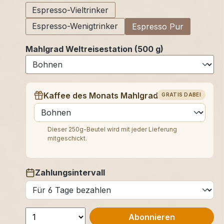
Espresso-Vieltrinker
Espresso-Wenigtrinker
Espresso Pur
Mahlgrad Weltreisestation (500 g)
Kaffee des Monats Mahlgrad (250 g)
GRATIS DABEI
auswählen
Dieser 250g-Beutel wird mit jeder Lieferung
mitgeschickt.
Zahlungsintervall
auswählen
Abonnieren