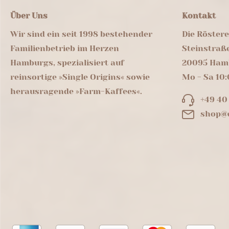
Über Uns
Kontakt
Wir sind ein seit 1998 bestehender
Die Röster
Familienbetrieb im Herzen
Steinstraß
Hamburgs, spezialisiert auf
20095 Ham
reinsortige »Single Origins« sowie
Mo - Sa 10:
herausragende »Farm-Kaffees«.
+49 40
shop@d