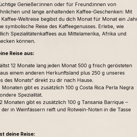
süchtige Genießer:innen oder für Freund:innen von
nlichen und lange anhaltenden Kaffee-Geschenken: Mit
 Kaffee-Weltreise begibst du dich Monat für Monat ein Jah
ne symbolische Reise des Kaffeegenusses. Erlebe, wie
lich Spezialitätenkaffees aus Mittelamerika, Afrika und
mecken können.
eine Reise aus:
ältst 12 Monate lang jeden Monat 500 g frisch gerösteten
 aus einem anderen Herkunftsland plus 250 g unseres
es des Monats“ direkt zu dir nach Hause.
 Monaten gibt es zusätzlich 100 g Costa Rica Perla Negra
ondere Spezialität.
2 Monaten gibt es zusätzlich 100 g Tansania Barrique –
 der in Weinfässern reift und Rotwein-Noten in die Tasse
t deine Reise: