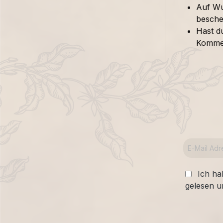
Auf Wu
besche
Hast d
Kommen
Ich ha
gelesen u