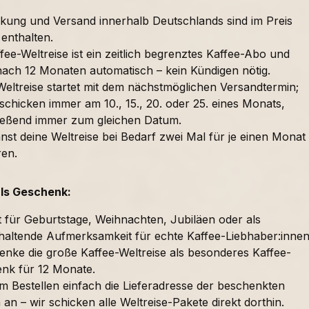
kung und Versand innerhalb Deutschlands sind im Preis
 enthalten.
fee-Weltreise ist ein zeitlich begrenztes Kaffee-Abo und
nach 12 Monaten automatisch – kein Kündigen nötig.
Weltreise startet mit dem nächstmöglichen Versandtermin;
schicken immer am 10., 15., 20. oder 25. eines Monats,
ießend immer zum gleichen Datum.
nst deine Weltreise bei Bedarf zwei Mal für je einen Monat
ren.
als Geschenk:
t für Geburtstage, Weihnachten, Jubiläen oder als
haltende Aufmerksamkeit für echte Kaffee-Liebhaber:innen
enke die große Kaffee-Weltreise als besonderes Kaffee-
nk für 12 Monate.
im Bestellen einfach die Lieferadresse der beschenkten
an – wir schicken alle Weltreise-Pakete direkt dorthin.