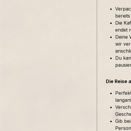
Verpac
bereits
Die Kaf
endet 
Deine 
wir ver
anschl
Du kan
pausie
Die Reise 
Perfek
langan
Versch
Gesche
Gib be
Person 