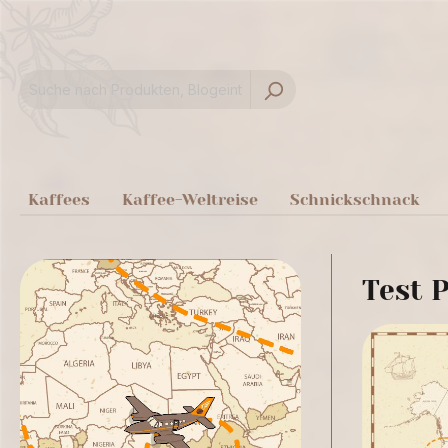
springen
Zur Hauptnavigation springen
Kaffees
Kaffee-Weltreise
Schnickschnack
Test P