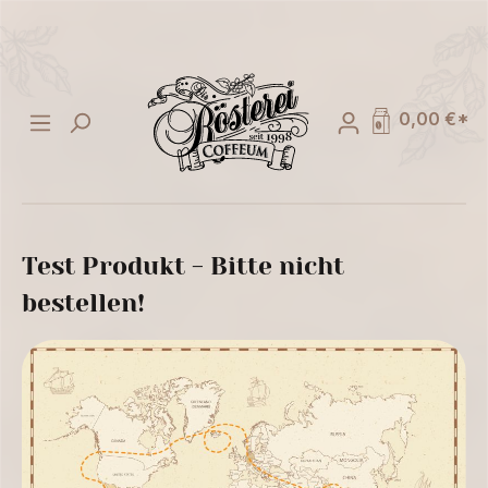
alt springen
0,00 €*
Test Produkt - Bitte nicht
bestellen!