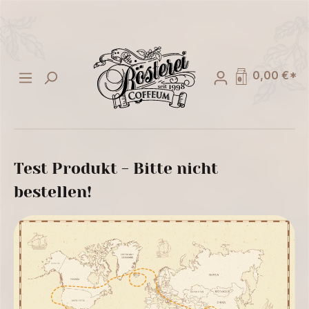
alt springen
0,00 €*
Test Produkt - Bitte nicht
bestellen!