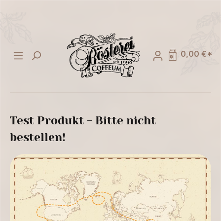
alt springen
0,00 €*
Test Produkt - Bitte nicht
bestellen!