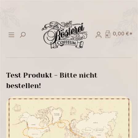
alt springen
0,00 €*
Test Produkt - Bitte nicht
bestellen!