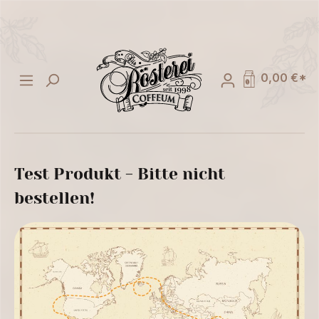
alt springen
0,00 €*
Test Produkt - Bitte nicht
bestellen!