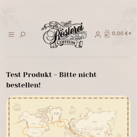
alt springen
0,00 €*
Test Produkt - Bitte nicht
bestellen!