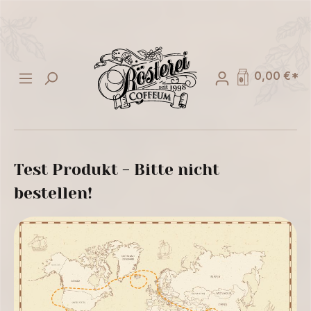
alt springen
0,00 €*
Test Produkt - Bitte nicht
bestellen!