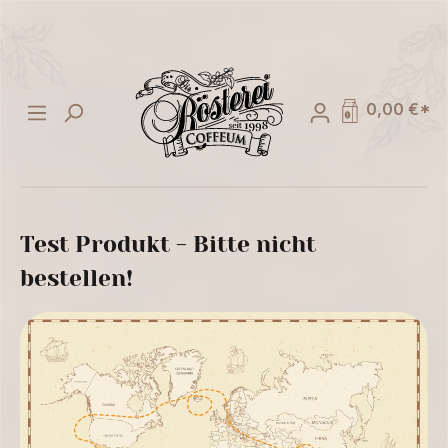
alt springen
0,00 €*
Test Produkt - Bitte nicht
bestellen!