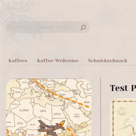
springen
Zur Hauptnavigation springen
Kaffees
Kaffee-Weltreise
Schnickschnack
Test P