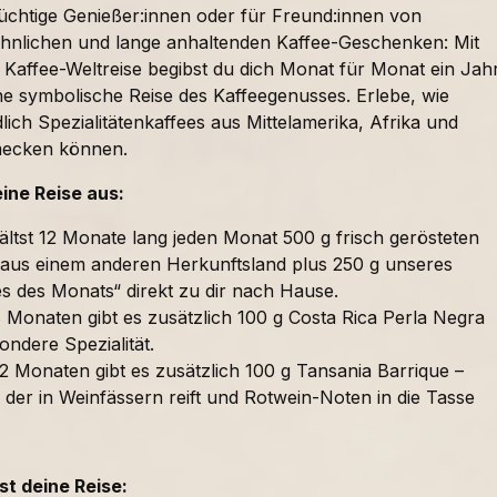
süchtige Genießer:innen oder für Freund:innen von
nlichen und lange anhaltenden Kaffee-Geschenken: Mit
 Kaffee-Weltreise begibst du dich Monat für Monat ein Jah
ne symbolische Reise des Kaffeegenusses. Erlebe, wie
lich Spezialitätenkaffees aus Mittelamerika, Afrika und
mecken können.
eine Reise aus:
ältst 12 Monate lang jeden Monat 500 g frisch gerösteten
 aus einem anderen Herkunftsland plus 250 g unseres
es des Monats“ direkt zu dir nach Hause.
 Monaten gibt es zusätzlich 100 g Costa Rica Perla Negra
ondere Spezialität.
2 Monaten gibt es zusätzlich 100 g Tansania Barrique –
 der in Weinfässern reift und Rotwein-Noten in die Tasse
t deine Reise: