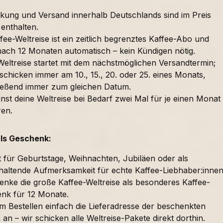
kung und Versand innerhalb Deutschlands sind im Preis
 enthalten.
fee-Weltreise ist ein zeitlich begrenztes Kaffee-Abo und
nach 12 Monaten automatisch – kein Kündigen nötig.
Weltreise startet mit dem nächstmöglichen Versandtermin;
schicken immer am 10., 15., 20. oder 25. eines Monats,
ießend immer zum gleichen Datum.
nst deine Weltreise bei Bedarf zwei Mal für je einen Monat
ren.
als Geschenk:
t für Geburtstage, Weihnachten, Jubiläen oder als
haltende Aufmerksamkeit für echte Kaffee-Liebhaber:innen
enke die große Kaffee-Weltreise als besonderes Kaffee-
nk für 12 Monate.
im Bestellen einfach die Lieferadresse der beschenkten
an – wir schicken alle Weltreise-Pakete direkt dorthin.