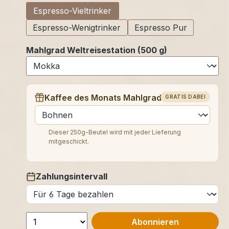
Espresso-Vieltrinker
Espresso-Wenigtrinker
Espresso Pur
Mahlgrad Weltreisestation (500 g)
Kaffee des Monats Mahlgrad (250 g)
GRATIS DABEI
auswählen
Dieser 250g-Beutel wird mit jeder Lieferung
mitgeschickt.
Zahlungsintervall
auswählen
Abonnieren