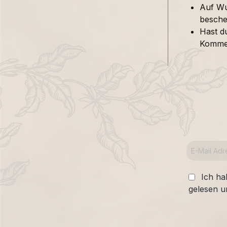
Auf Wu
besche
Hast d
Kommen
Ich ha
gelesen u