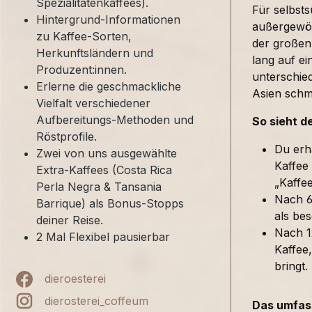
Spezialitätenkaffees).
Für selbst
Hintergrund-Informationen
außergewöh
zu Kaffee-Sorten,
der großen
Herkunftsländern und
lang auf ei
Produzent:innen.
unterschied
Erlerne die geschmackliche
Asien sch
Vielfalt verschiedener
Aufbereitungs-Methoden und
So sieht d
Röstprofile.
Du erh
Zwei von uns ausgewählte
Kaffee
Extra-Kaffees (Costa Rica
„Kaffe
Perla Negra & Tansania
Nach 6
Barrique) als Bonus-Stopps
als bes
deiner Reise.
Nach 1
2 Mal Flexibel pausierbar
Kaffee,
bringt.
dieroesterei
dierosterei_coffeum
Das umfass