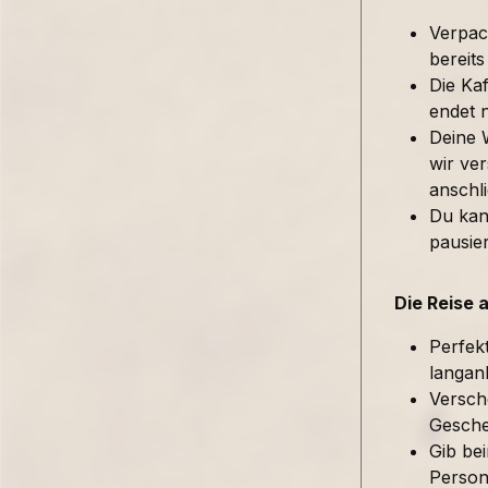
Verpac
bereits
Die Kaf
endet 
Deine 
wir ver
anschl
Du kan
pausie
Die Reise 
Perfek
langan
Versch
Gesche
Gib be
Person 