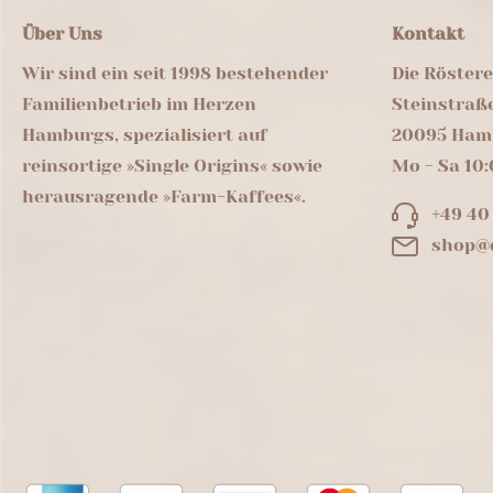
Über Uns
Kontakt
Wir sind ein seit 1998 bestehender
Die Röster
Familienbetrieb im Herzen
Steinstraß
Hamburgs, spezialisiert auf
20095 Ham
reinsortige »Single Origins« sowie
Mo - Sa 10:
herausragende »Farm-Kaffees«.
+49 40
shop@d