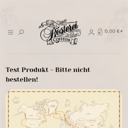
alt springen
0,00 €*
Test Produkt - Bitte nicht
bestellen!