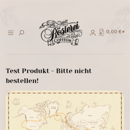
alt springen
0,00 €*
Test Produkt - Bitte nicht
bestellen!