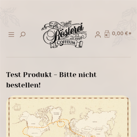
alt springen
0,00 €*
Test Produkt - Bitte nicht
bestellen!