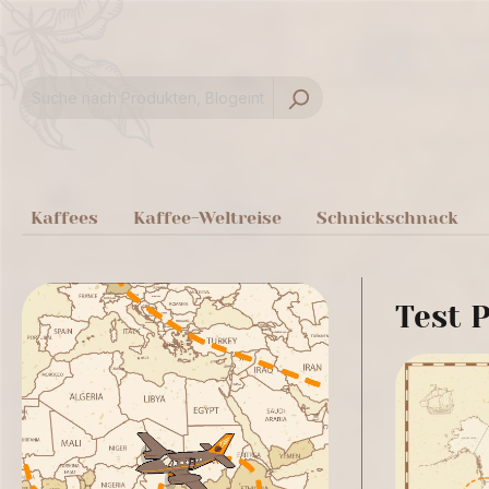
springen
Zur Hauptnavigation springen
Kaffees
Kaffee-Weltreise
Schnickschnack
Test P