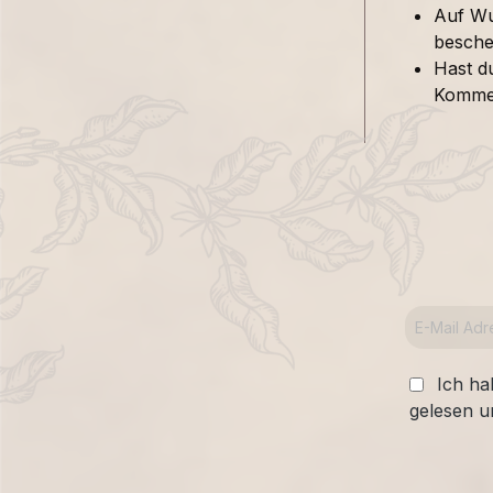
Auf Wu
besche
Hast d
Kommen
Ich ha
gelesen u