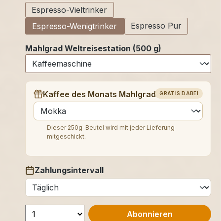
Espresso-Vieltrinker
Espresso Pur
Espresso-Wenigtrinker
Mahlgrad Weltreisestation (500 g)
Kaffee des Monats Mahlgrad (250 g)
GRATIS DABEI
auswählen
Dieser 250g-Beutel wird mit jeder Lieferung
mitgeschickt.
Zahlungsintervall
auswählen
Abonnieren