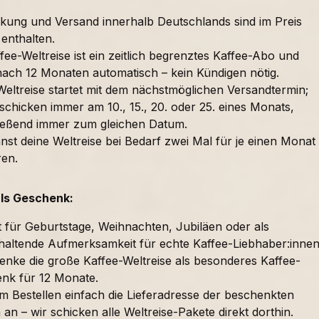
kung und Versand innerhalb Deutschlands sind im Preis
 enthalten.
fee-Weltreise ist ein zeitlich begrenztes Kaffee-Abo und
nach 12 Monaten automatisch – kein Kündigen nötig.
Weltreise startet mit dem nächstmöglichen Versandtermin;
schicken immer am 10., 15., 20. oder 25. eines Monats,
ießend immer zum gleichen Datum.
nst deine Weltreise bei Bedarf zwei Mal für je einen Monat
ren.
als Geschenk:
t für Geburtstage, Weihnachten, Jubiläen oder als
haltende Aufmerksamkeit für echte Kaffee-Liebhaber:innen
enke die große Kaffee-Weltreise als besonderes Kaffee-
nk für 12 Monate.
im Bestellen einfach die Lieferadresse der beschenkten
an – wir schicken alle Weltreise-Pakete direkt dorthin.