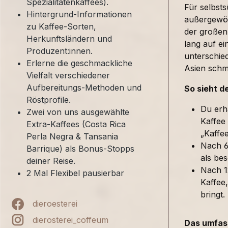
Spezialitätenkaffees).
Für selbst
Hintergrund-Informationen
außergewöh
zu Kaffee-Sorten,
der großen
Herkunftsländern und
lang auf ei
Produzent:innen.
unterschied
Erlerne die geschmackliche
Asien sch
Vielfalt verschiedener
Aufbereitungs-Methoden und
So sieht d
Röstprofile.
Du erh
Zwei von uns ausgewählte
Kaffee
Extra-Kaffees (Costa Rica
„Kaffe
Perla Negra & Tansania
Nach 6
Barrique) als Bonus-Stopps
als bes
deiner Reise.
Nach 1
2 Mal Flexibel pausierbar
Kaffee,
bringt.
dieroesterei
dierosterei_coffeum
Das umfass