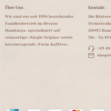
Über Uns
Kontakt
Wir sind ein seit 1998 bestehender
Die Röster
Familienbetrieb im Herzen
Steinstraß
Hamburgs, spezialisiert auf
20095 Ham
reinsortige »Single Origins« sowie
Mo - Sa 10:
herausragende »Farm-Kaffees«.
+49 40
shop@d