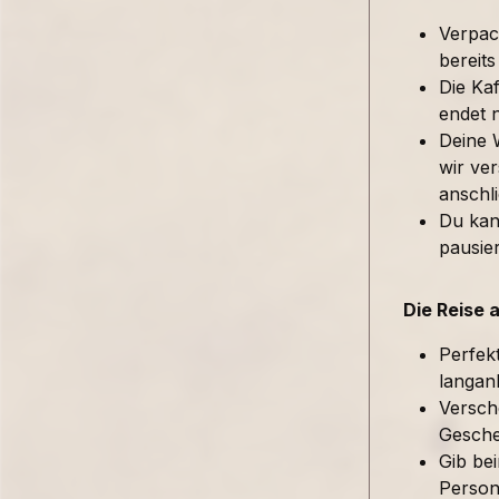
Verpac
bereits
Die Kaf
endet 
Deine 
wir ver
anschl
Du kan
pausie
Die Reise 
Perfek
langan
Versch
Gesche
Gib be
Person 