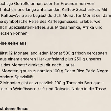
süchtige Genießer:innen oder für Freund:innen von
nlichen und lange anhaltenden Kaffee-Geschenken: Mit
 Kaffee-Weltreise begibst du dich Monat für Monat ein Jah
ne symbolische Reise des Kaffeegenusses. Erlebe, wie
lich Spezialitätenkaffees aus Mittelamerika, Afrika und
mecken können.
eine Reise aus:
ältst 12 Monate lang jeden Monat 500 g frisch gerösteten
 aus einem anderen Herkunftsland plus 250 g unseres
es des Monats“ direkt zu dir nach Hause.
 Monaten gibt es zusätzlich 100 g Costa Rica Perla Negra
ondere Spezialität.
2 Monaten gibt es zusätzlich 100 g Tansania Barrique –
 der in Weinfässern reift und Rotwein-Noten in die Tasse
t deine Reise: