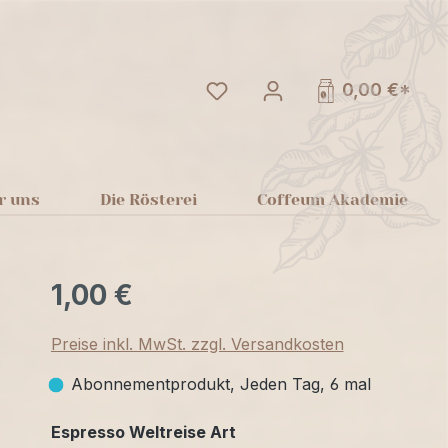
Du hast 0 Produkte auf dem
0,00 €*
r uns
Die Rösterei
Coffeum Akademie
1,00 €
Preise inkl. MwSt. zzgl. Versandkosten
Abonnementprodukt, Jeden Tag, 6 mal
auswählen
Espresso Weltreise Art