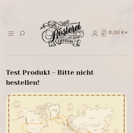
alt springen
0,00 €*
Test Produkt - Bitte nicht
bestellen!