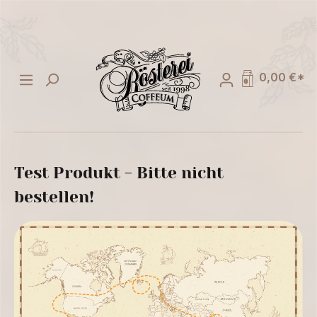
alt springen
0,00 €*
Test Produkt - Bitte nicht
bestellen!