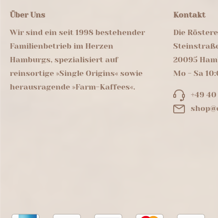
Über Uns
Kontakt
Wir sind ein seit 1998 bestehender
Die Röster
Familienbetrieb im Herzen
Steinstraß
Hamburgs, spezialisiert auf
20095 Ham
reinsortige »Single Origins« sowie
Mo - Sa 10:
herausragende »Farm-Kaffees«.
+49 40
shop@d