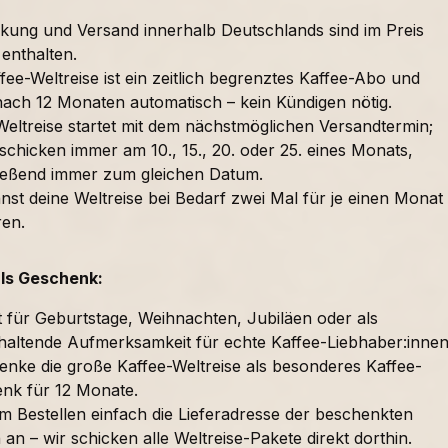
kung und Versand innerhalb Deutschlands sind im Preis
 enthalten.
fee-Weltreise ist ein zeitlich begrenztes Kaffee-Abo und
nach 12 Monaten automatisch – kein Kündigen nötig.
Weltreise startet mit dem nächstmöglichen Versandtermin;
schicken immer am 10., 15., 20. oder 25. eines Monats,
ießend immer zum gleichen Datum.
nst deine Weltreise bei Bedarf zwei Mal für je einen Monat
ren.
als Geschenk:
t für Geburtstage, Weihnachten, Jubiläen oder als
haltende Aufmerksamkeit für echte Kaffee-Liebhaber:innen
enke die große Kaffee-Weltreise als besonderes Kaffee-
nk für 12 Monate.
im Bestellen einfach die Lieferadresse der beschenkten
an – wir schicken alle Weltreise-Pakete direkt dorthin.