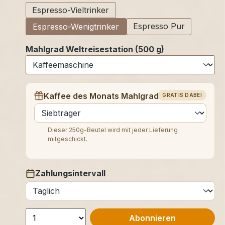
Espresso-Vieltrinker
Espresso Pur
Espresso-Wenigtrinker
Mahlgrad Weltreisestation (500 g)
Kaffee des Monats Mahlgrad (250 g)
GRATIS DABEI
auswählen
Dieser 250g-Beutel wird mit jeder Lieferung
mitgeschickt.
Zahlungsintervall
auswählen
Abonnieren