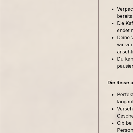
Verpac
bereits
Die Kaf
endet 
Deine 
wir ver
anschl
Du kan
pausie
Die Reise 
Perfek
langan
Versch
Gesche
Gib be
Person 