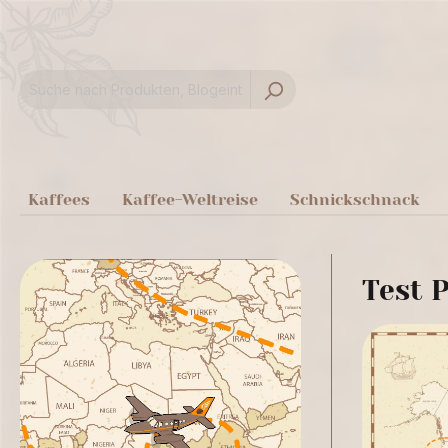
springen
Zur Hauptnavigation springen
Kaffees
Kaffee-Weltreise
Schnickschnack
Test P