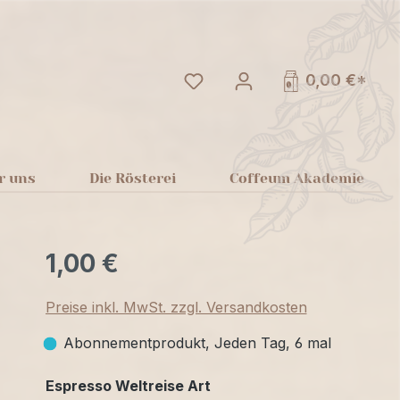
Du hast 0 Produkte auf dem
0,00 €*
r uns
Die Rösterei
Coffeum Akademie
1,00 €
Preise inkl. MwSt. zzgl. Versandkosten
Abonnementprodukt, Jeden Tag, 6 mal
auswählen
Espresso Weltreise Art