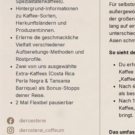
Spezialitätenkaffees).
Für selbst
Hintergrund-Informationen
außergewöh
zu Kaffee-Sorten,
der großen
Herkunftsländern und
lang auf ei
Produzent:innen.
unterschied
Erlerne die geschmackliche
Asien sch
Vielfalt verschiedener
Aufbereitungs-Methoden und
So sieht d
Röstprofile.
Du erh
Zwei von uns ausgewählte
Kaffee
Extra-Kaffees (Costa Rica
„Kaffe
Perla Negra & Tansania
Nach 6
Barrique) als Bonus-Stopps
als bes
deiner Reise.
Nach 1
2 Mal Flexibel pausierbar
Kaffee,
bringt.
dieroesterei
dierosterei_coffeum
Das umfass