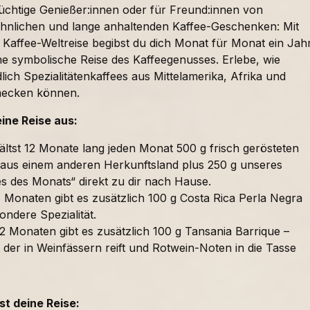
süchtige Genießer:innen oder für Freund:innen von
nlichen und lange anhaltenden Kaffee-Geschenken: Mit
 Kaffee-Weltreise begibst du dich Monat für Monat ein Jah
ne symbolische Reise des Kaffeegenusses. Erlebe, wie
lich Spezialitätenkaffees aus Mittelamerika, Afrika und
mecken können.
eine Reise aus:
ältst 12 Monate lang jeden Monat 500 g frisch gerösteten
 aus einem anderen Herkunftsland plus 250 g unseres
es des Monats“ direkt zu dir nach Hause.
 Monaten gibt es zusätzlich 100 g Costa Rica Perla Negra
ondere Spezialität.
2 Monaten gibt es zusätzlich 100 g Tansania Barrique –
 der in Weinfässern reift und Rotwein-Noten in die Tasse
t deine Reise: