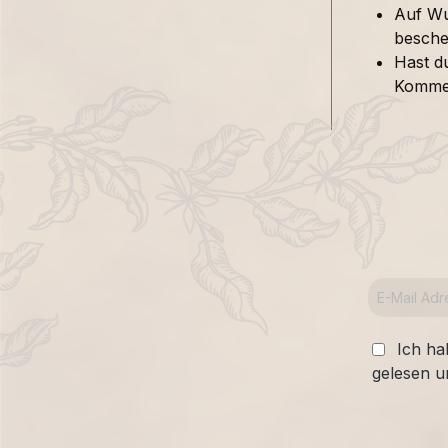
Auf Wu
besche
Hast d
Kommen
Ich ha
gelesen u