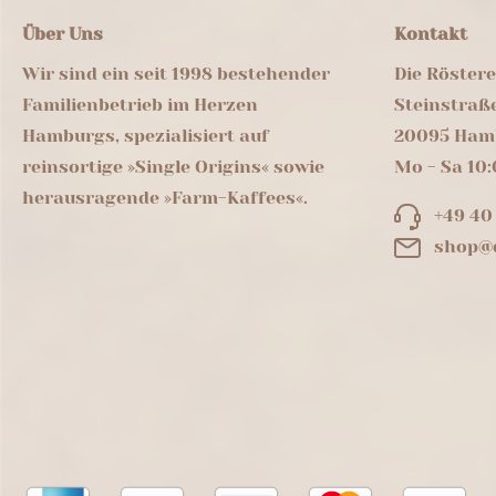
Über Uns
Kontakt
Wir sind ein seit 1998 bestehender
Die Röster
Familienbetrieb im Herzen
Steinstraß
Hamburgs, spezialisiert auf
20095 Ham
reinsortige »Single Origins« sowie
Mo - Sa 10:
herausragende »Farm-Kaffees«.
+49 40
shop@d