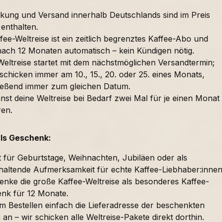
kung und Versand innerhalb Deutschlands sind im Preis
 enthalten.
fee-Weltreise ist ein zeitlich begrenztes Kaffee-Abo und
nach 12 Monaten automatisch – kein Kündigen nötig.
Weltreise startet mit dem nächstmöglichen Versandtermin;
schicken immer am 10., 15., 20. oder 25. eines Monats,
ießend immer zum gleichen Datum.
nst deine Weltreise bei Bedarf zwei Mal für je einen Monat
ren.
als Geschenk:
t für Geburtstage, Weihnachten, Jubiläen oder als
haltende Aufmerksamkeit für echte Kaffee-Liebhaber:innen
enke die große Kaffee-Weltreise als besonderes Kaffee-
nk für 12 Monate.
im Bestellen einfach die Lieferadresse der beschenkten
an – wir schicken alle Weltreise-Pakete direkt dorthin.