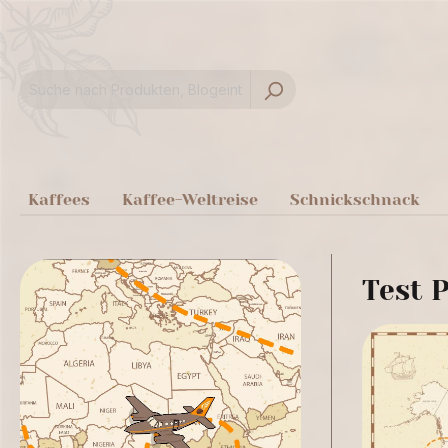
springen
Zur Hauptnavigation springen
Kaffees
Kaffee-Weltreise
Schnickschnack
Test P