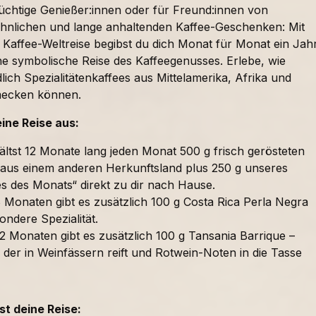
süchtige Genießer:innen oder für Freund:innen von
nlichen und lange anhaltenden Kaffee-Geschenken: Mit
 Kaffee-Weltreise begibst du dich Monat für Monat ein Jah
ne symbolische Reise des Kaffeegenusses. Erlebe, wie
lich Spezialitätenkaffees aus Mittelamerika, Afrika und
mecken können.
eine Reise aus:
ältst 12 Monate lang jeden Monat 500 g frisch gerösteten
 aus einem anderen Herkunftsland plus 250 g unseres
es des Monats“ direkt zu dir nach Hause.
 Monaten gibt es zusätzlich 100 g Costa Rica Perla Negra
ondere Spezialität.
2 Monaten gibt es zusätzlich 100 g Tansania Barrique –
 der in Weinfässern reift und Rotwein-Noten in die Tasse
t deine Reise: