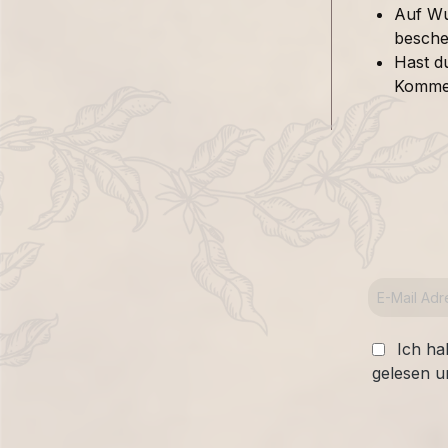
Auf Wu
besche
Hast d
Kommen
Ich ha
gelesen u