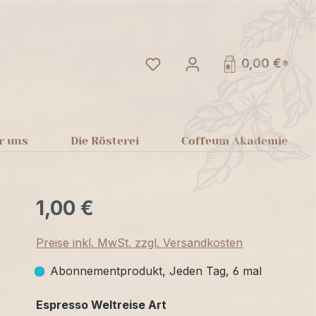
Du hast 0 Produkte auf dem
0,00 €*
r uns
Die Rösterei
Coffeum Akademie
1,00 €
Preise inkl. MwSt. zzgl. Versandkosten
Abonnementprodukt, Jeden Tag, 6 mal
auswählen
Espresso Weltreise Art