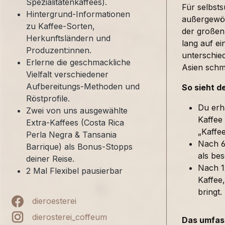
Spezialitätenkaffees).
Für selbst
Hintergrund-Informationen
außergewöh
zu Kaffee-Sorten,
der großen
Herkunftsländern und
lang auf ei
Produzent:innen.
unterschied
Erlerne die geschmackliche
Asien sch
Vielfalt verschiedener
Aufbereitungs-Methoden und
So sieht d
Röstprofile.
Du erh
Zwei von uns ausgewählte
Kaffee
Extra-Kaffees (Costa Rica
„Kaffe
Perla Negra & Tansania
Nach 6
Barrique) als Bonus-Stopps
als bes
deiner Reise.
Nach 1
2 Mal Flexibel pausierbar
Kaffee,
bringt.
dieroesterei
dierosterei_coffeum
Das umfass