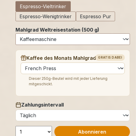
Espresso-Vieltrinker
Espresso-Wenigtrinker
Espresso Pur
Mahlgrad Weltreisestation (500 g)
Kaffee des Monats Mahlgrad (250 g)
GRATIS DABEI
auswählen
Dieser 250g-Beutel wird mit jeder Lieferung
mitgeschickt.
Zahlungsintervall
auswählen
Abonnieren