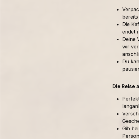
Verpac
bereits
Die Kaf
endet 
Deine 
wir ver
anschl
Du kan
pausie
Die Reise 
Perfek
langan
Versch
Gesche
Gib be
Person 