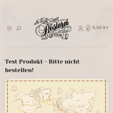
alt springen
0,00 €*
Test Produkt - Bitte nicht
bestellen!