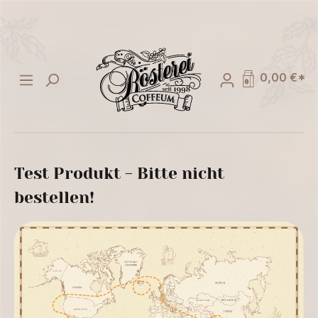
alt springen
0,00 €*
Test Produkt - Bitte nicht
bestellen!