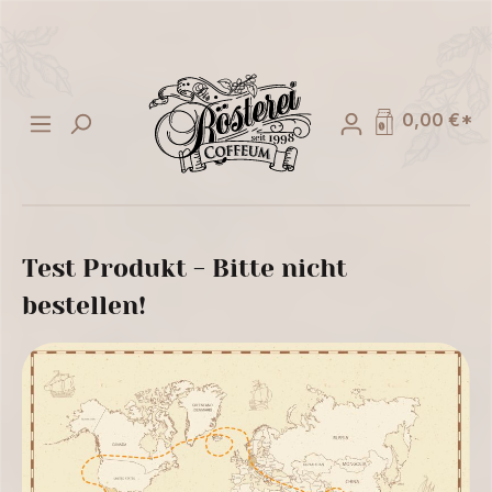
alt springen
0,00 €*
Test Produkt - Bitte nicht
bestellen!