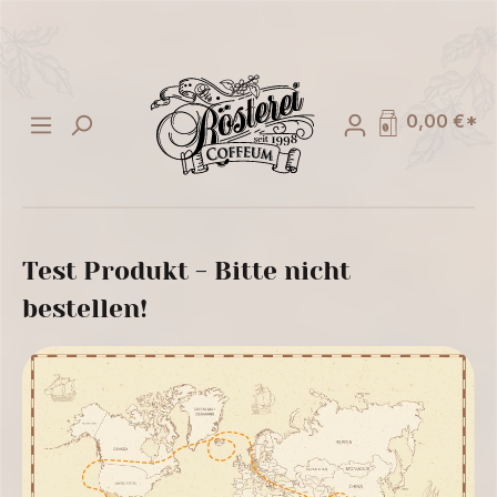
alt springen
0,00 €*
Test Produkt - Bitte nicht
bestellen!