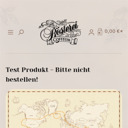
alt springen
0,00 €*
Test Produkt - Bitte nicht
bestellen!