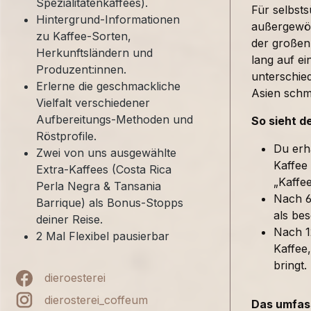
Spezialitätenkaffees).
Für selbst
Hintergrund-Informationen
außergewöh
zu Kaffee-Sorten,
der großen
Herkunftsländern und
lang auf ei
Produzent:innen.
unterschied
Erlerne die geschmackliche
Asien sch
Vielfalt verschiedener
Aufbereitungs-Methoden und
So sieht d
Röstprofile.
Du erh
Zwei von uns ausgewählte
Kaffee
Extra-Kaffees (Costa Rica
„Kaffe
Perla Negra & Tansania
Nach 6
Barrique) als Bonus-Stopps
als bes
deiner Reise.
Nach 1
2 Mal Flexibel pausierbar
Kaffee,
bringt.
dieroesterei
dierosterei_coffeum
Das umfass