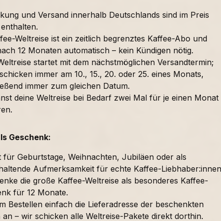
kung und Versand innerhalb Deutschlands sind im Preis
 enthalten.
fee-Weltreise ist ein zeitlich begrenztes Kaffee-Abo und
nach 12 Monaten automatisch – kein Kündigen nötig.
Weltreise startet mit dem nächstmöglichen Versandtermin;
schicken immer am 10., 15., 20. oder 25. eines Monats,
ießend immer zum gleichen Datum.
nst deine Weltreise bei Bedarf zwei Mal für je einen Monat
ren.
als Geschenk:
t für Geburtstage, Weihnachten, Jubiläen oder als
haltende Aufmerksamkeit für echte Kaffee-Liebhaber:innen
enke die große Kaffee-Weltreise als besonderes Kaffee-
nk für 12 Monate.
im Bestellen einfach die Lieferadresse der beschenkten
an – wir schicken alle Weltreise-Pakete direkt dorthin.