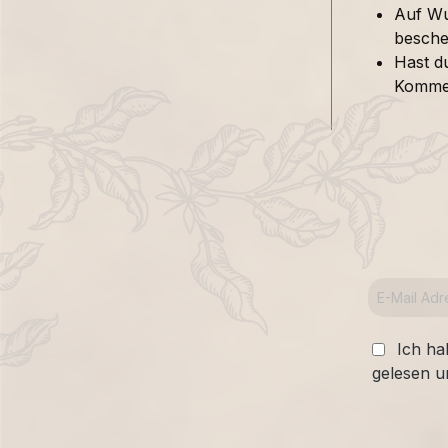
Auf Wu
besche
Hast d
Kommen
Ich ha
gelesen u