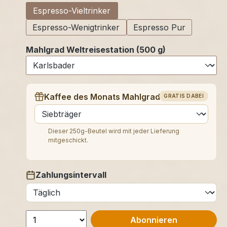
Espresso-Vieltrinker
Espresso-Wenigtrinker
Espresso Pur
Mahlgrad Weltreisestation (500 g)
Kaffee des Monats Mahlgrad (250 g)
GRATIS DABEI
auswählen
Dieser 250g-Beutel wird mit jeder Lieferung
mitgeschickt.
Zahlungsintervall
auswählen
Abonnieren