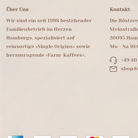
Über Uns
Kontakt
Wir sind ein seit 1998 bestehender
Die Röster
Familienbetrieb im Herzen
Steinstraß
Hamburgs, spezialisiert auf
20095 Ham
reinsortige »Single Origins« sowie
Mo - Sa 10:
herausragende »Farm-Kaffees«.
+49 40
shop@d