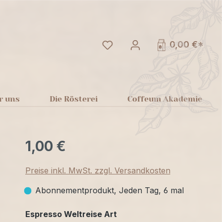
Du hast 0 Produkte auf dem
0,00 €*
r uns
Die Rösterei
Coffeum Akademie
1,00 €
Preise inkl. MwSt. zzgl. Versandkosten
Abonnementprodukt, Jeden Tag, 6 mal
auswählen
Espresso Weltreise Art