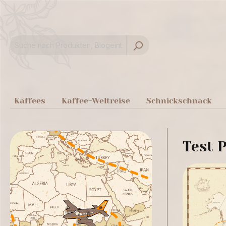
springen
Zur Hauptnavigation springen
Kaffees
Kaffee-Weltreise
Schnickschnack
Test P