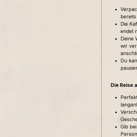
Verpac
bereits
Die Kaf
endet 
Deine 
wir ver
anschl
Du kan
pausie
Die Reise 
Perfek
langan
Versch
Gesche
Gib be
Person 