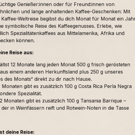
süchtige Genießer:innen oder für Freund:innen von
nlichen und lange anhaltenden Kaffee-Geschenken: Mit
 Kaffee-Weltreise begibst du dich Monat für Monat ein Jah
ne symbolische Reise des Kaffeegenusses. Erlebe, wie
lich Spezialitätenkaffees aus Mittelamerika, Afrika und
mecken können.
eine Reise aus:
ältst 12 Monate lang jeden Monat 500 g frisch gerösteten
 aus einem anderen Herkunftsland plus 250 g unseres
es des Monats“ direkt zu dir nach Hause.
 Monaten gibt es zusätzlich 100 g Costa Rica Perla Negra
ondere Spezialität.
2 Monaten gibt es zusätzlich 100 g Tansania Barrique –
 der in Weinfässern reift und Rotwein-Noten in die Tasse
t deine Reise: