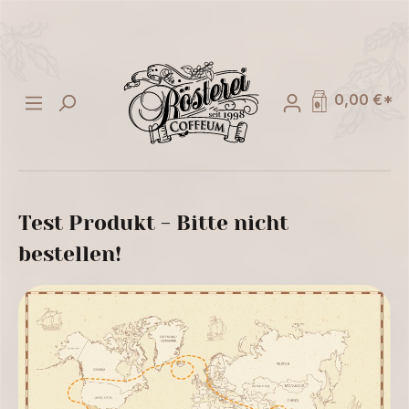
alt springen
0,00 €*
Test Produkt - Bitte nicht
bestellen!