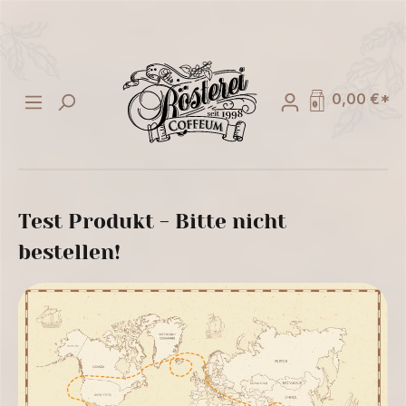
alt springen
0,00 €*
Test Produkt - Bitte nicht
bestellen!