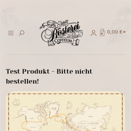
alt springen
0,00 €*
Test Produkt - Bitte nicht
bestellen!