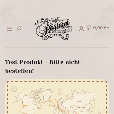
alt springen
0,00 €*
Test Produkt - Bitte nicht
bestellen!