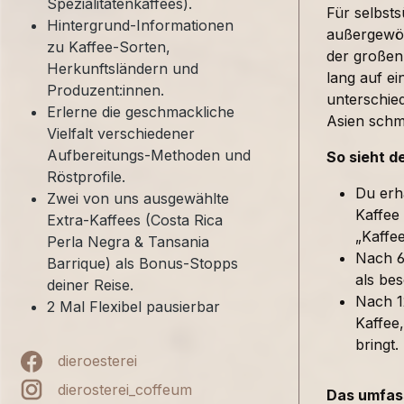
Spezialitätenkaffees).
Für selbst
Hintergrund-Informationen
außergewöh
zu Kaffee-Sorten,
der großen
Herkunftsländern und
lang auf ei
Produzent:innen.
unterschied
Erlerne die geschmackliche
Asien sch
Vielfalt verschiedener
Aufbereitungs-Methoden und
So sieht d
Röstprofile.
Du erh
Zwei von uns ausgewählte
Kaffee
Extra-Kaffees (Costa Rica
„Kaffe
Perla Negra & Tansania
Nach 6
Barrique) als Bonus-Stopps
als bes
deiner Reise.
Nach 1
2 Mal Flexibel pausierbar
Kaffee,
bringt.
dieroesterei
dierosterei_coffeum
Das umfass