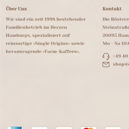
Über Uns
Kontakt
Wir sind ein seit 1998 bestehender
Die Röster
Familienbetrieb im Herzen
Steinstraß
Hamburgs, spezialisiert auf
20095 Ham
reinsortige »Single Origins« sowie
Mo - Sa 10:
herausragende »Farm-Kaffees«.
+49 40
shop@d