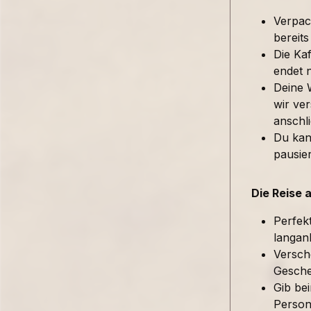
Verpac
bereits
Die Kaf
endet 
Deine 
wir ver
anschl
Du kan
pausie
Die Reise 
Perfek
langan
Versch
Gesche
Gib be
Person 