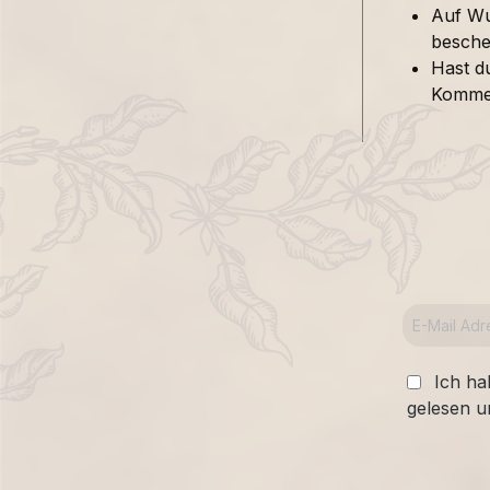
Auf Wu
besche
Hast d
Kommen
Ich ha
gelesen u