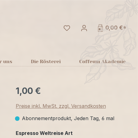
Du hast 0 Produkte auf dem
0,00 €*
r uns
Die Rösterei
Coffeum Akademie
1,00 €
Preise inkl. MwSt. zzgl. Versandkosten
Abonnementprodukt, Jeden Tag, 6 mal
auswählen
Espresso Weltreise Art