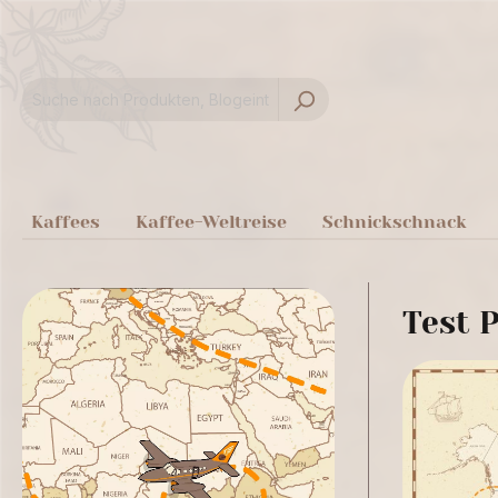
springen
Zur Hauptnavigation springen
Kaffees
Kaffee-Weltreise
Schnickschnack
Test P