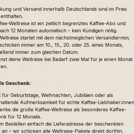
kung und Versand innerhalb Deutschlands sind im Preis
 enthalten.
fee-Weltreise ist ein zeitlich begrenztes Kaffee-Abo und
nach 12 Monaten automatisch – kein Kündigen nötig.
Weltreise startet mit dem nächstmöglichen Versandtermin;
schicken immer am 10., 15., 20. oder 25. eines Monats,
ießend immer zum gleichen Datum.
nst deine Weltreise bei Bedarf zwei Mal für je einen Monat
ren.
als Geschenk:
t für Geburtstage, Weihnachten, Jubiläen oder als
haltende Aufmerksamkeit für echte Kaffee-Liebhaber:innen
enke die große Kaffee-Weltreise als besonderes Kaffee-
nk für 12 Monate.
im Bestellen einfach die Lieferadresse der beschenkten
an – wir schicken alle Weltreise-Pakete direkt dorthin.