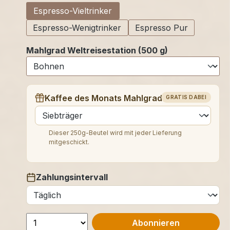
Espresso-Vieltrinker
Espresso-Wenigtrinker
Espresso Pur
Mahlgrad Weltreisestation (500 g)
Kaffee des Monats Mahlgrad (250 g)
GRATIS DABEI
auswählen
Dieser 250g-Beutel wird mit jeder Lieferung
mitgeschickt.
Zahlungsintervall
auswählen
Abonnieren