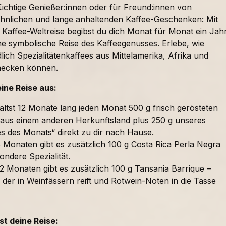
süchtige Genießer:innen oder für Freund:innen von
nlichen und lange anhaltenden Kaffee-Geschenken: Mit
 Kaffee-Weltreise begibst du dich Monat für Monat ein Jah
ne symbolische Reise des Kaffeegenusses. Erlebe, wie
lich Spezialitätenkaffees aus Mittelamerika, Afrika und
mecken können.
eine Reise aus:
ältst 12 Monate lang jeden Monat 500 g frisch gerösteten
 aus einem anderen Herkunftsland plus 250 g unseres
es des Monats“ direkt zu dir nach Hause.
 Monaten gibt es zusätzlich 100 g Costa Rica Perla Negra
ondere Spezialität.
2 Monaten gibt es zusätzlich 100 g Tansania Barrique –
 der in Weinfässern reift und Rotwein-Noten in die Tasse
t deine Reise: