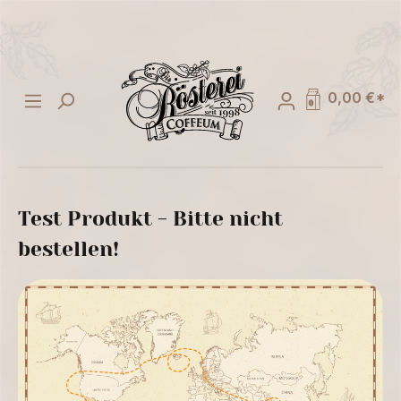
alt springen
0,00 €*
Test Produkt - Bitte nicht
bestellen!