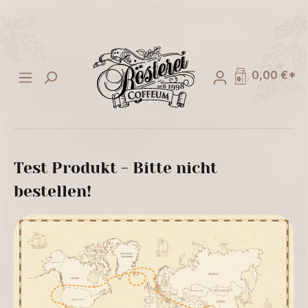
alt springen
0,00 €*
Test Produkt - Bitte nicht
bestellen!