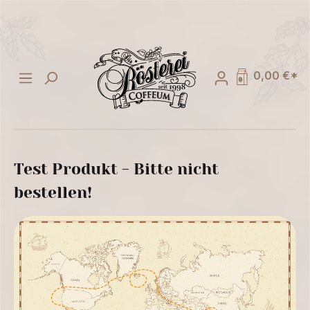
alt springen
0,00 €*
Test Produkt - Bitte nicht
bestellen!