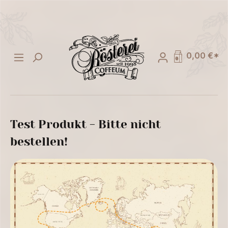
alt springen
0,00 €*
Test Produkt - Bitte nicht
bestellen!