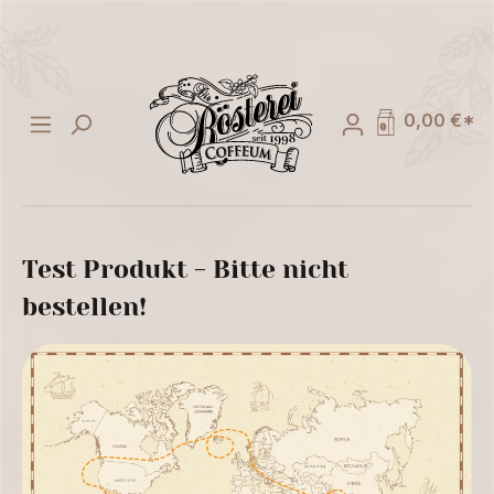
alt springen
0,00 €*
Test Produkt - Bitte nicht
bestellen!