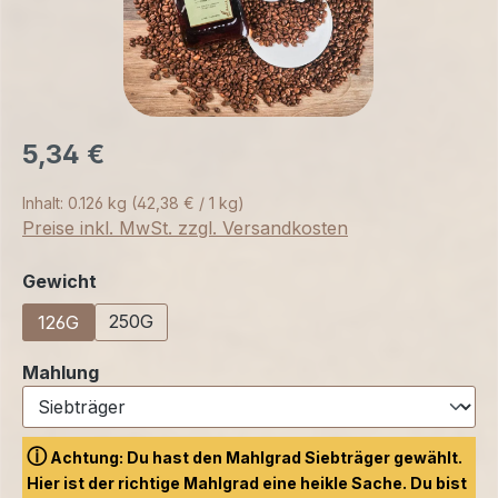
5,34 €
Inhalt:
0.126 kg
(42,38 € / 1 kg)
Preise inkl. MwSt. zzgl. Versandkosten
auswählen
Gewicht
250G
126G
auswählen
Mahlung
ⓘ
Achtung: Du hast den Mahlgrad Siebträger gewählt.
Hier ist der richtige Mahlgrad eine heikle Sache. Du bist