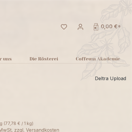
Du hast 0 Produkte auf dem
0,00 €*
r uns
Die Rösterei
Coffeum Akademie
Deltra Upload
kg
(77,78 € / 1 kg)
. MwSt. zzgl. Versandkosten