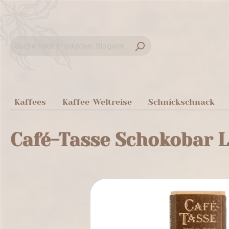
springen
Zur Hauptnavigation springen
Kaffees
Kaffee-Weltreise
Schnickschnack
Café-Tasse Schokobar L