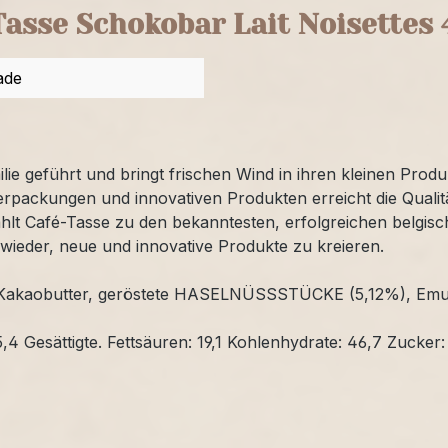
asse Schokobar Lait Noisettes 
ade
lie geführt und bringt frischen Wind in ihren kleinen Prod
erpackungen und innovativen Produkten erreicht die Quali
zählt Café-Tasse zu den bekanntesten, erfolgreichen belgi
 wieder, neue und innovative Produkte zu kreieren.
kaobutter, geröstete HASELNÜSSSTÜCKE (5,12%), Emulg
5,4 Gesättigte. Fettsäuren: 19,1 Kohlenhydrate: 46,7 Zucker: 