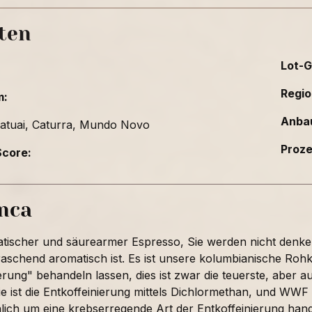
ten
Lot-G
Regio
m:
Anba
atuai, Caturra, Mundo Novo
Proz
core:
inca
tischer und säurearmer Espresso, Sie werden nicht denken,
raschend aromatisch ist. Es ist unsere kolumbianische Rohk
erung" behandeln lassen, dies ist zwar die teuerste, aber 
ie ist die Entkoffeinierung mittels Dichlormethan, und WWF
ich um eine krebserregende Art der Entkoffeinierung hande