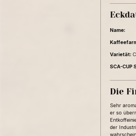
Eckda
Name:
Kaffeefar
Varietät:
C
SCA-CUP S
Die F
Sehr aroma
er so über
Entkoffeini
der Industr
wahrscheinl