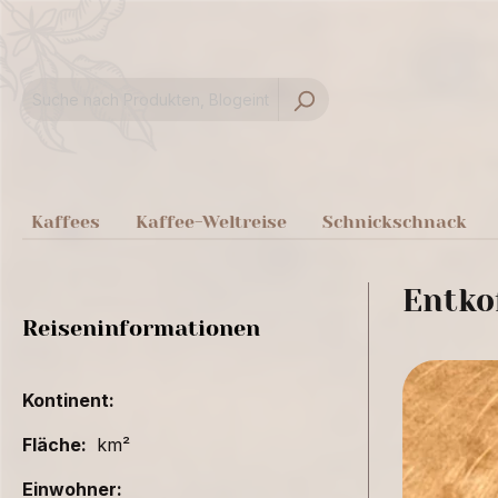
springen
Zur Hauptnavigation springen
Kaffees
Kaffee-Weltreise
Schnickschnack
Entko
Reiseninformationen
Kontinent:
Fläche:
km²
Einwohner: