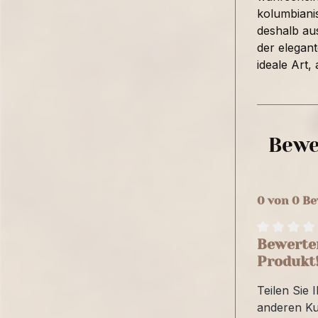
kolumbiani
deshalb aus
der elegan
ideale Art,
Bewe
0 von 0 B
Bewerten
Produkt
Teilen Sie 
anderen K