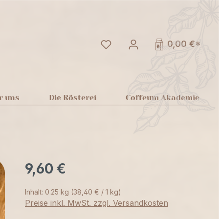
Du hast 0 Produkte auf dem
0,00 €*
r uns
Die Rösterei
Coffeum Akademie
9,60 €
Inhalt:
0.25 kg
(38,40 € / 1 kg)
Preise inkl. MwSt. zzgl. Versandkosten