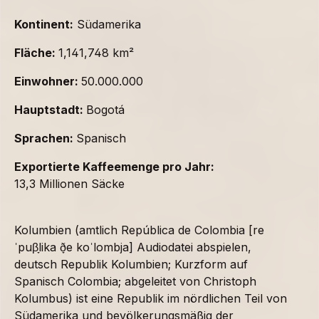
Kontinent:
Südamerika
Fläche:
1,141,748 km²
Einwohner:
50.000.000
Hauptstadt:
Bogotá
Sprachen:
Spanisch
Exportierte Kaffeemenge pro Jahr:
13,3 Millionen Säcke
Kolumbien (amtlich República de Colombia [re
ˈpuβ̞lika ð̞e koˈlombja] Audiodatei abspielen,
deutsch Republik Kolumbien; Kurzform auf
Spanisch Colombia; abgeleitet von Christoph
Kolumbus) ist eine Republik im nördlichen Teil von
Südamerika und bevölkerungsmäßig der