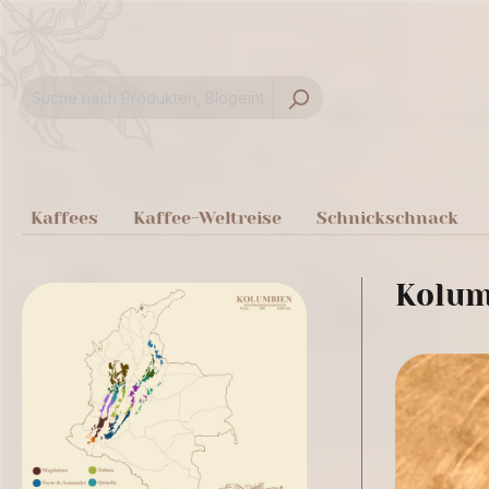
springen
Zur Hauptnavigation springen
Kaffees
Kaffee-Weltreise
Schnickschnack
Kolum