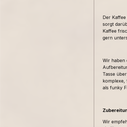
Der Kaffee 
sorgt darüb
Kaffee fris
gern unter
Wir haben d
Aufbereitu
Tasse über
komplexe, 
als funky Fi
Zubereitu
Wir empfehl