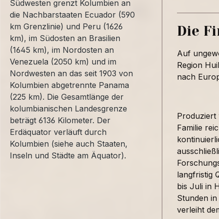
Südwesten grenzt Kolumbien an
die Nachbarstaaten Ecuador (590
km Grenzlinie) und Peru (1626
Die F
km), im Südosten an Brasilien
(1645 km), im Nordosten an
Auf ungewö
Venezuela (2050 km) und im
Region Hui
Nordwesten an das seit 1903 von
nach Europa
Kolumbien abgetrennte Panama
(225 km). Die Gesamtlänge der
kolumbianischen Landesgrenze
Produziert 
beträgt 6136 Kilometer. Der
Familie rei
Erdäquator verläuft durch
kontinuier
Kolumbien (siehe auch Staaten,
ausschließ
Inseln und Städte am Äquator).
Forschungs
langfristig
bis Juli in
Stunden in
verleiht de