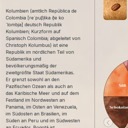
Kolumbien (amtlich República de
Colombia [reˈpuβ̞lika ð̞e ko
ˈlombja] deutsch Republik
Kolumbien; Kurzform auf
Spanisch Colombia; abgeleitet von
Christoph Kolumbus) ist eine
Republik im nördlichen Teil von
Südamerika und
bevölkerungsmäßig der
zweitgrößte Staat Südamerikas.
Er grenzt sowohl an den
Pazifischen Ozean als auch an
das Karibische Meer und auf dem
Festland im Nordwesten an
Panama, im Osten an Venezuela,
im Südosten an Brasilien, im
Süden an Peru und im Südwesten
an Ecuador. Bogotá ist