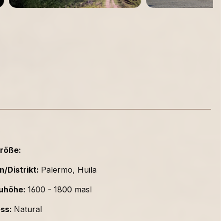
röße:
n/Distrikt:
Palermo, Huila
uhöhe:
1600 - 1800 masl
ess:
Natural