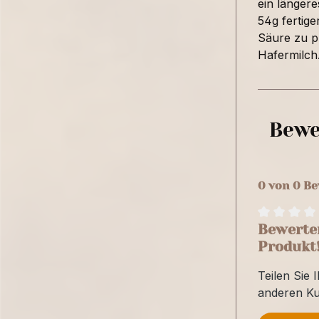
ein längere
54g fertige
Säure zu pr
Hafermilch.
Bewe
0 von 0 B
Bewerten
Produkt
Teilen Sie 
anderen K