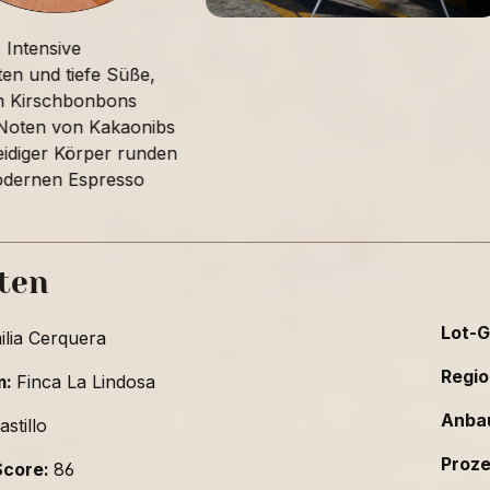
:
Intensive
en und tiefe Süße,
an Kirschbonbons
 Noten von Kakaonibs
eidiger Körper runden
odernen Espresso
ten
Lot-G
ilia Cerquera
Regio
m:
Finca La Lindosa
Anba
astillo
Proz
Score:
86