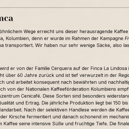
inca
hnlichem Wege erreicht uns dieser herausragende Kaffee
la, Kolumbien, denn er wurde im Rahmen der Kampagne
F
 transportiert. Wir haben nur sehr wenige Säcke, also las
wird er von der Familie Cerquera auf der Finca La Lindosa i
cht über 60 Jahre zurück und ist tief verwurzelt in der Re
lich und arbeitet konsequent nach bewährten und nachhalti
lich von der Nationalen Kaffeeförderation Kolumbiens empf
zentrum Cenicafé. Diese Sorten sind besonders widerstan
 Qualität und Ertrag. Die jährliche Produktion liegt bei 150
 Handarbeit. Nach der selektiven Handlese werden die Kaffe
 der Kirsche fermentiert und danach schonend im mechani
m Kaffee seine intensive Süße und fruchtige Tiefe. Die fin