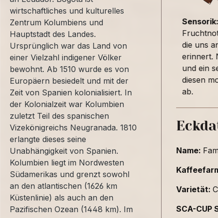
wirtschaftliches und kulturelles
Sensorik
Zentrum Kolumbiens und
Fruchtnot
Hauptstadt des Landes.
die uns 
Ursprünglich war das Land von
erinnert.
einer Vielzahl indigener Völker
und ein s
bewohnt. Ab 1510 wurde es von
diesen m
Europäern besiedelt und mit der
ab.
Zeit von Spanien kolonialisiert. In
der Kolonialzeit war Kolumbien
zuletzt Teil des spanischen
Eckda
Vizekönigreichs Neugranada. 1810
erlangte dieses seine
Name:
Fam
Unabhängigkeit von Spanien.
Kolumbien liegt im Nordwesten
Kaffeefar
Südamerikas und grenzt sowohl
an den atlantischen (1626 km
Varietät:
C
Küstenlinie) als auch an den
SCA-CUP 
Pazifischen Ozean (1448 km). Im