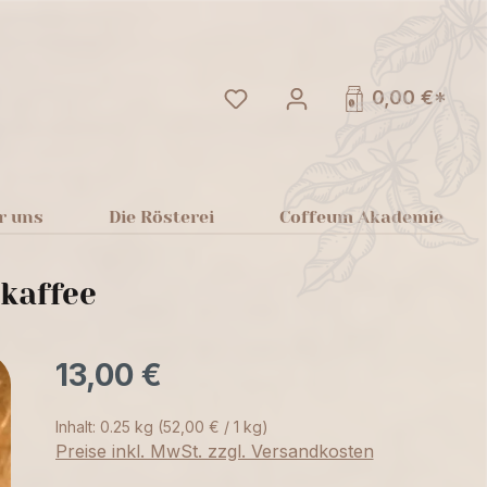
Du hast 0 Produkte auf dem
0,00 €*
r uns
Die Rösterei
Coffeum Akademie
kaffee
13,00 €
Inhalt:
0.25 kg
(52,00 € / 1 kg)
Preise inkl. MwSt. zzgl. Versandkosten