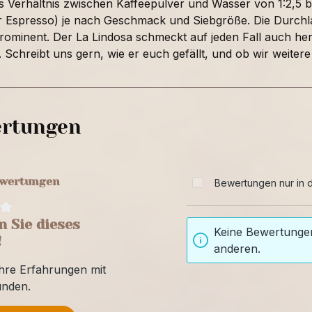
s Verhältnis zwischen Kaffeepulver und Wasser von 1:2,5 bi
r Espresso) je nach Geschmack und Siebgröße. Die Durchlau
ominent. Der La Lindosa schmeckt auf jeden Fall auch herv
 Schreibt uns gern, wie er euch gefällt, und ob wir weiter
rtungen
ewertungen
Bewertungen nur in d
 Sie dieses
Keine Bewertungen
!
anderen.
Ihre Erfahrungen mit
unden.