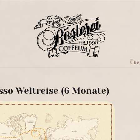
Übe
sso Weltreise (6 Monate)