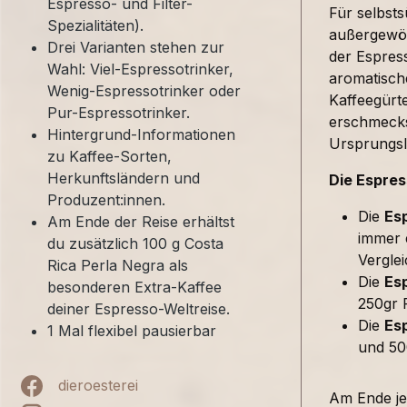
Espresso- und Filter-
Für selbst
Spezialitäten).
außergewöh
Drei Varianten stehen zur
der Espress
Wahl: Viel-Espressotrinker,
aromatische
Wenig-Espressotrinker oder
Kaffeegürte
Pur-Espressotrinker.
erschmecks
Hintergrund-Informationen
Ursprungsl
zu Kaffee-Sorten,
Herkunftsländern und
Die Espres
Produzent:innen.
Die
Es
Am Ende der Reise erhältst
immer e
du zusätzlich 100 g Costa
Verglei
Rica Perla Negra als
Die
Esp
besonderen Extra-Kaffee
250gr F
deiner Espresso-Weltreise.
Die
Es
1 Mal flexibel pausierbar
und 50
dieroesterei
Am Ende jed