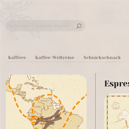
springen
Zur Hauptnavigation springen
Kaffees
Kaffee-Weltreise
Schnickschnack
Espre