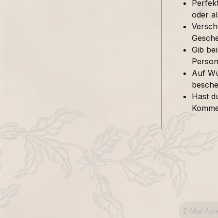
Perfek
oder al
Versch
Gesche
Gib be
Person 
Auf Wu
besche
Hast d
Kommen