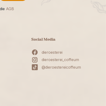
die
AGB
Social Media
dieroesterei
dieroesterei_coffeum
@dieroestereicoffeum