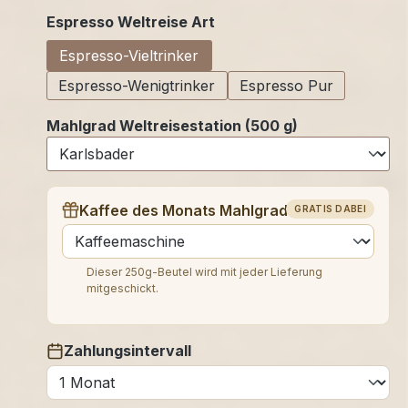
auswählen
Espresso Weltreise Art
Espresso-Vieltrinker
Espresso-Wenigtrinker
Espresso Pur
Mahlgrad Weltreisestation (500 g)
Kaffee des Monats Mahlgrad (250 g)
GRATIS DABEI
auswählen
Dieser 250g-Beutel wird mit jeder Lieferung
mitgeschickt.
Zahlungsintervall
auswählen