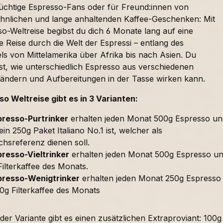
süchtige Espresso-Fans oder für Freund:innen von
nlichen und lange anhaltenden Kaffee-Geschenken: Mit
o-Weltreise begibst du dich 6 Monate lang auf eine
 Reise durch die Welt der Espressi – entlang des
ls von Mittelamerika über Afrika bis nach Asien. Du
t, wie unterschiedlich Espresso aus verschiedenen
ändern und Aufbereitungen in der Tasse wirken kann.
so Weltreise gibt es in 3 Varianten:
presso-Purtrinker
erhalten jeden Monat 500g Espresso un
in 250g Paket Italiano No.1 ist, welcher als
chsreferenz dienen soll.
resso-Vieltrinker
erhalten jeden Monat 500g Espresso u
ilterkaffee des Monats.
presso-Wenigtrinker
erhalten jeden Monat 250g Espresso
0g Filterkaffee des Monats
er Variante gibt es einen zusätzlichen Extraproviant: 100g