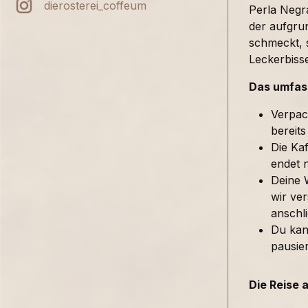
dierosterei_coffeum
Perla Negra
der aufgru
schmeckt, 
Leckerbiss
Das umfass
Verpac
bereits
Die Kaf
endet 
Deine 
wir ver
anschl
Du kan
pausie
Die Reise 